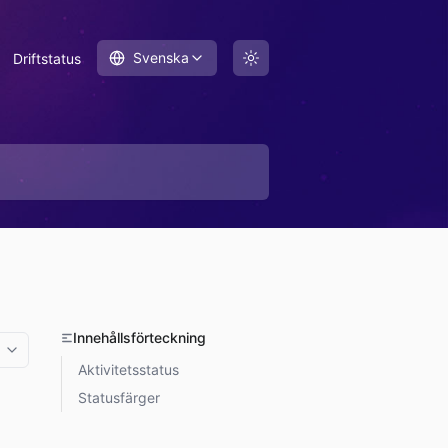
Svenska
Driftstatus
Innehållsförteckning
More options
Aktivitetsstatus
Statusfärger