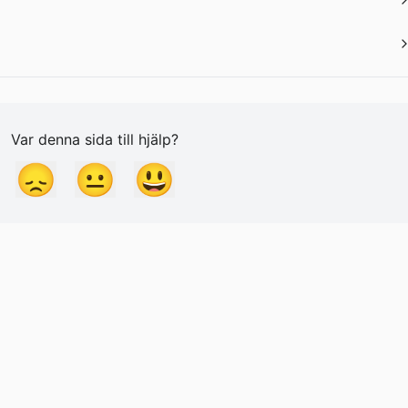
Var denna sida till hjälp?
😞
😐
😃