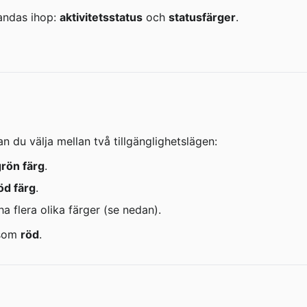
andas ihop: 
aktivitetsstatus
 och 
statusfärger
.
n du välja mellan två tillgänglighetslägen:
grön färg
.
öd färg
.
ha flera olika färger (se nedan).
 som 
röd
.