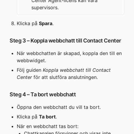
Center Agent-licens kan vara 
supervisors.
Klicka på 
Spara
.
Steg 3 – Koppla webbchatt till Contact Center
När webbchatten är skapad, koppla den till en 
webbwidget.
Följ guiden 
Koppla webbchatt till Contact 
Center
 för att slutföra anslutningen.
Steg 4 – Ta bort webbchatt
Öppna den webbchatt du vill ta bort.
Klicka på 
Ta bort
.
När en webbchatt tas bort:
Chattkanalen försvinner och visas inte 