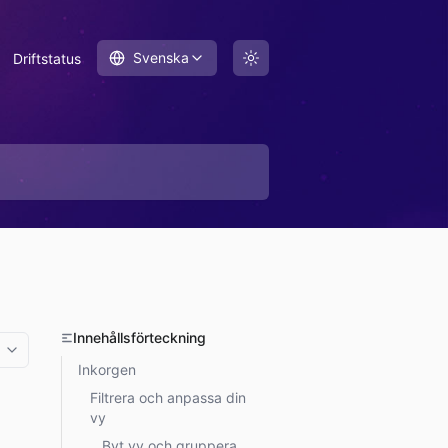
Svenska
Driftstatus
Innehållsförteckning
More options
Inkorgen
Filtrera och anpassa din
vy
Byt vy och gruppera