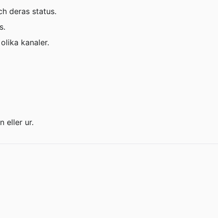
h deras status.
s.
olika kanaler.
 eller ur.