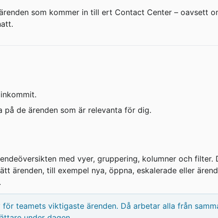
a ärenden som kommer in till ert Contact Center – oavsett o
att.
 inkommit.
ra på de ärenden som är relevanta för dig.
endeöversikten med vyer, gruppering, kolumner och filter. 
rätt ärenden, till exempel nya, öppna, eskalerade eller ären
.
för teamets viktigaste ärenden. Då arbetar alla från samm
lättare under dagen.