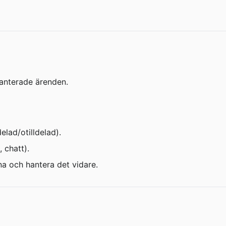
hanterade ärenden.
delad/otilldelad).
, chatt).
na och hantera det vidare.