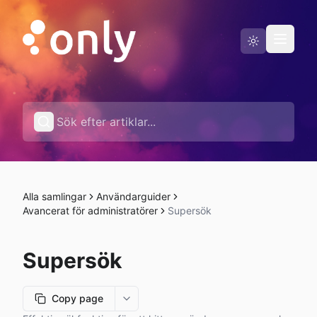
Driftstatus
Svenska
Alla samlingar
Användarguider
Avancerat för administratörer
Supersök
Supersök
Copy page
More options