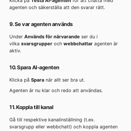
Klicka på 
Testa AI-agenten
 för att chatta med 
agenten och säkerställa att den svarar rätt.
9. Se var agenten används
Under 
Används för närvarande
 ser du i 
vilka 
svarsgrupper
 och 
webbchattar
 agenten är 
aktiv.
10. Spara AI-agenten
Klicka på 
Spara
 när allt ser bra ut.
Agenten är nu klar och redo att användas.
11. Koppla till kanal
Gå till respektive kanalinställning (t.ex. 
svarsgrupp eller webbchatt) och koppla agenten 