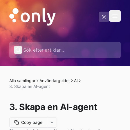
Driftstatus
Svenska
Alla samlingar
Användarguider
AI
3. Skapa en AI-agent
3. Skapa en AI-agent
Copy page
More options