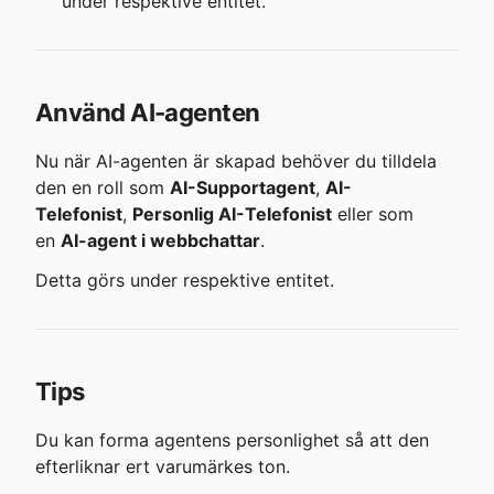
under respektive entitet.
Använd AI-agenten
Nu när AI-agenten är skapad behöver du tilldela 
den en roll som 
AI-Supportagent
, 
AI-
Telefonist
, 
Personlig AI-Telefonist
 eller som 
en 
AI-agent i webbchattar
.
Detta görs under respektive entitet.
Tips
Du kan forma agentens personlighet så att den 
efterliknar ert varumärkes ton.