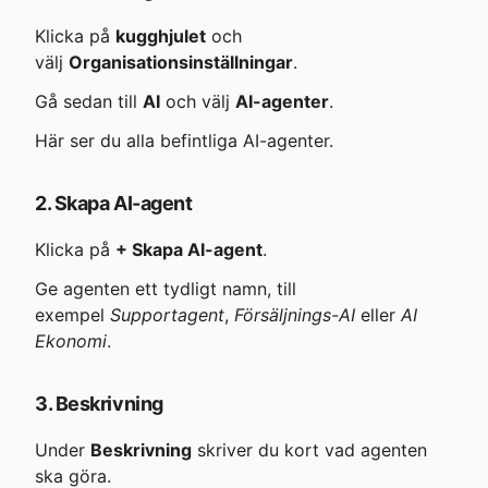
Klicka på 
kugghjulet
 och 
välj 
Organisationsinställningar
.
Gå sedan till 
AI
 och välj 
AI-agenter
.
Här ser du alla befintliga AI-agenter.
2. Skapa AI-agent
Klicka på 
+ Skapa AI-agent
.
Ge agenten ett tydligt namn, till 
exempel 
Supportagent
, 
Försäljnings-AI
 eller 
AI 
Ekonomi
.
3. Beskrivning
Under 
Beskrivning
 skriver du kort vad agenten 
ska göra.