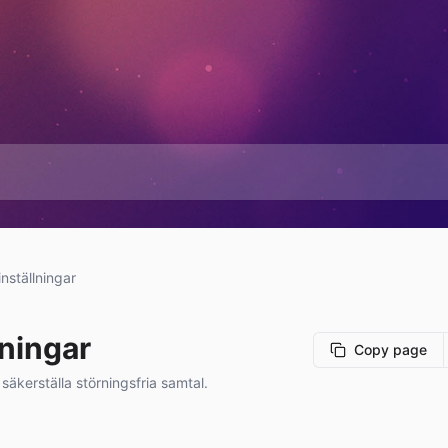
nställningar
ningar
Copy page
säkerställa störningsfria samtal.