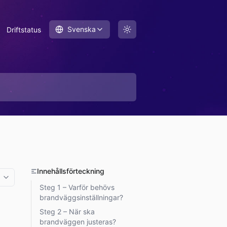
Svenska
Driftstatus
Innehållsförteckning
More options
Steg 1 – Varför behövs
brandväggsinställningar?
Steg 2 – När ska
brandväggen justeras?