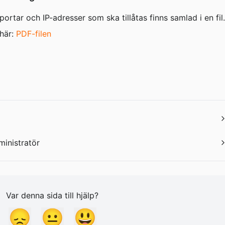
portar och IP-adresser som ska tillåtas finns samlad i en fil.
här: 
PDF-filen
inistratör
Var denna sida till hjälp?
😞
😐
😃