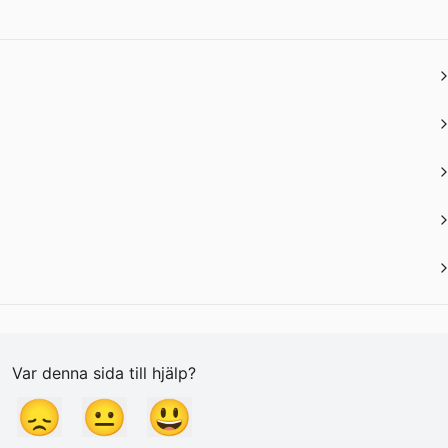
Var denna sida till hjälp?
😞
😐
😃