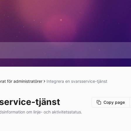
rat för administratörer
Integrera en svarsservice-tjänst
service-tjänst
Copy page
dsinformation om linje- och aktivitetsstatus.